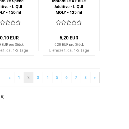
orbike Speed
Motorbike 4T-Bike
itive - LIQUI
Additive - LIQUI
LY - 150 ml
MOLY - 125 ml
0,10 EUR
6,20 EUR
0 EUR pro Stück
6,20 EUR pro Stück
eit:
ca. 1-2 Tage
Lieferzeit:
ca. 1-2 Tage
«
1
2
3
4
5
6
7
8
»
16
)