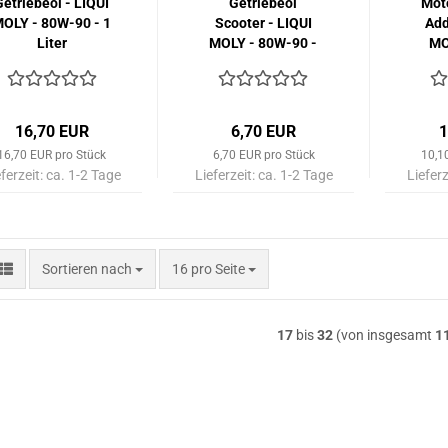
Getriebeöl - LIQUI
Getriebeöl
Mot
OLY - 80W-90 - 1
Scooter - LIQUI
Add
Liter
MOLY - 80W-90 -
MO
150 ml
16,70 EUR
6,70 EUR
1
16,70 EUR pro Stück
6,70 EUR pro Stück
10,1
eferzeit:
ca. 1-2 Tage
Lieferzeit:
ca. 1-2 Tage
Lieferz
Sortieren nach
pro Seite
Sortieren nach
16 pro Seite
17
bis
32
(von insgesamt
1