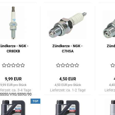
ündkerze - NGK -
Zündkerze - NGK -
Zünd
CR8EKB
C7HSA
9,99 EUR
4,50 EUR
9,99 EUR pro Stück
4,50 EUR pro Stück
4,40
eferzeit:
ca. 3-4 Tage
Lieferzeit:
ca. 1-2 Tage
Lieferz
/SS50/V90/SS90/90
TOP