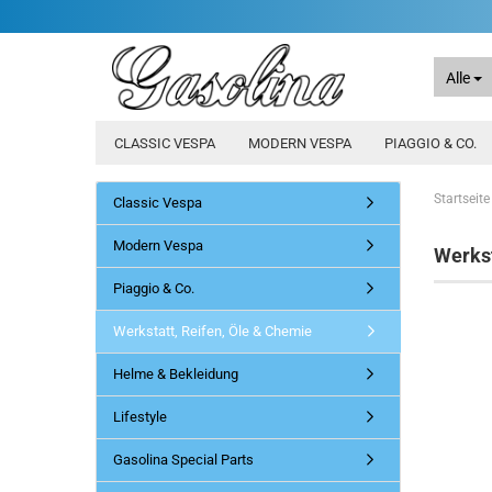
Alle
CLASSIC VESPA
MODERN VESPA
PIAGGIO & CO.
Startseite
Classic Vespa
Modern Vespa
Werkst
Piaggio & Co.
Werkstatt, Reifen, Öle & Chemie
Helme & Bekleidung
Lifestyle
Gasolina Special Parts