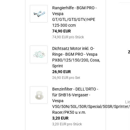
Rangierhilfe - BGM PRO -
Vespa
GT/GTL/GTS/GTV/HPE
125-300 ccm
74,90 EUR
74,90 EUR pro Stück
Dichtsatz Motor inkl. O-
Z
Ringe - BGM PRO - Vespa
PX80/125/150/200, Cosa,
Sprint
26,90 EUR
26,90 EUR pro Set
Benzinfilter - DELL'ORTO -
für SHB16-Vergaser -
Vespa
Li
V50/50N/50L/50R/Special/50SR/Sprinter
Racer/PK50 u.v.m.
3,20 EUR
3,20 EUR pro Stück