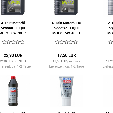
4-Takt Motoröl
4-Takt Motoröl HC
2-
Scooter - LIQUI
Scooter - LIQUI
Sy
MOLY - 0W-30 - 1
MOLY - 5W-40 - 1
MOL
Liter
Liter
Str
22,90 EUR
17,50 EUR
1
22,90 EUR pro Stück
17,50 EUR pro Stück
18,2
eferzeit:
ca. 1-2 Tage
Lieferzeit:
ca. 1-2 Tage
Lieferz