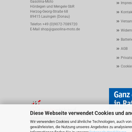
Gasolina-Moto
Impre
Hördegen und Mengele GbR
Herzog-Georg-Straße 68
Kontak
89415 Lauingen (Donau)
Versan
Telefon +49 (0)9072-7089720
E-Mail
shop@gasolina-moto.de
Widerr
Batteri
AGB
Privat
Cookie
Diese Webseite verwendet Cookies und an
Vertrag widerrufen
Wir verwenden Cookies und ähnliche Technologien, auch von D
gewährleisten, die Nutzung unseres Angebotes zu analysiere