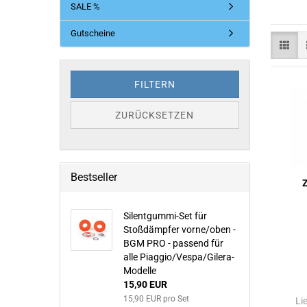
SALE %
Gutscheine
FILTERN
ZURÜCKSETZEN
Bestseller
Z
Silentgummi-Set für
Stoßdämpfer vorne/oben -
BGM PRO - passend für
alle Piaggio/Vespa/Gilera-
Modelle
15,90 EUR
15,90 EUR pro Set
Li