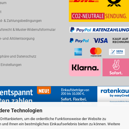
ssum
t
d- & Zahlungsbedingungen
ufsrecht & Muster-Widerrufsformular
e- und Altölentsorgung
sphäre und Datenschutz
 Einstellungen
dere Technologien
rittanbietern, um die ordentliche Funktionsweise der Website zu
n und Ihnen ein bestmögliches Einkaufserlebnis bieten zu können. Weitere