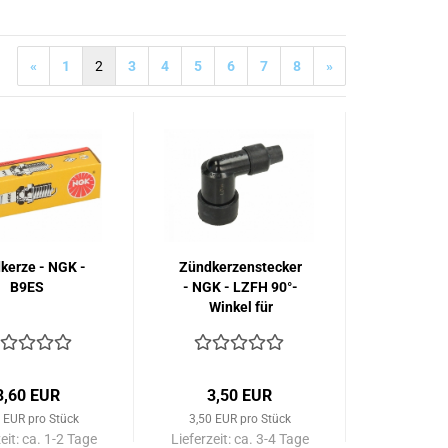
«
1
2
3
4
5
6
7
8
»
kerze - NGK -
Zündkerzenstecker
B9ES
- NGK - LZFH 90°-
Winkel für
Anschlussgewinde
- schwarz
3,60 EUR
3,50 EUR
 EUR pro Stück
3,50 EUR pro Stück
eit:
ca. 1-2 Tage
Lieferzeit:
ca. 3-4 Tage