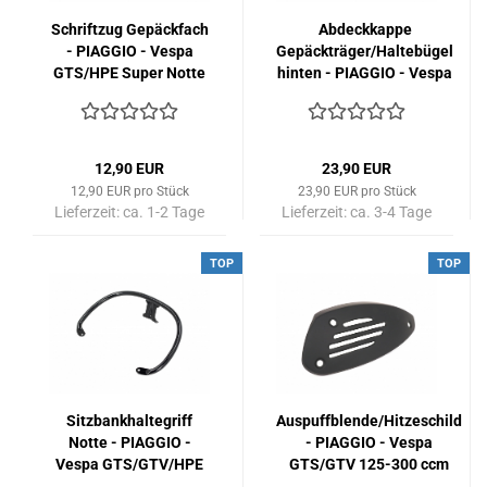
Schriftzug Gepäckfach
Abdeckkappe
- PIAGGIO - Vespa
Gepäckträger/Haltebügel
GTS/HPE Super Notte
hinten - PIAGGIO - Vespa
GT/GTS/GTV/LX/LXV 50-
300 ccm (bis Bj. 2018) -
schwarz-glänzend
12,90 EUR
23,90 EUR
12,90 EUR pro Stück
23,90 EUR pro Stück
Lieferzeit:
ca. 1-2 Tage
Lieferzeit:
ca. 3-4 Tage
TOP
TOP
Sitzbankhaltegriff
Auspuffblende/Hitzeschild
Notte - PIAGGIO -
- PIAGGIO - Vespa
Vespa GTS/GTV/HPE
GTS/GTV 125-300 ccm
125-310 ccm (ab. Bj.
(bis Bj. 2018) - schwarz-