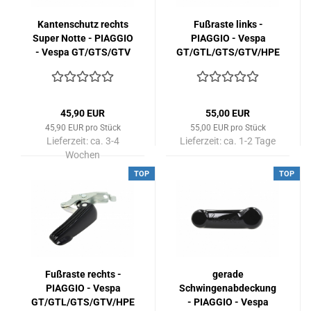
Kantenschutz rechts
Fußraste links -
Super Notte - PIAGGIO
PIAGGIO - Vespa
- Vespa GT/GTS/GTV
GT/GTL/GTS/GTV/HPE
125-300 ccm (bis Bj.
125-300 ccm -
2018) - schwarz
schwarz-glänzend
45,90 EUR
55,00 EUR
45,90 EUR pro Stück
55,00 EUR pro Stück
Lieferzeit:
ca. 3-4
Lieferzeit:
ca. 1-2 Tage
Wochen
TOP
TOP
Fußraste rechts -
gerade
PIAGGIO - Vespa
Schwingenabdeckung
GT/GTL/GTS/GTV/HPE
- PIAGGIO - Vespa