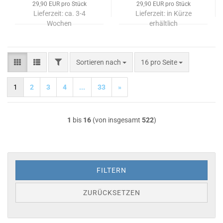
29,90 EUR pro Stück
29,90 EUR pro Stück
Lieferzeit:
ca. 3-4
Lieferzeit:
in Kürze
Wochen
erhältlich
FILTER
Sortieren nach
pro Seite
Sortieren nach
16 pro Seite
1
2
3
4
...
33
»
1
bis
16
(von insgesamt
522
)
FILTERN
ZURÜCKSETZEN