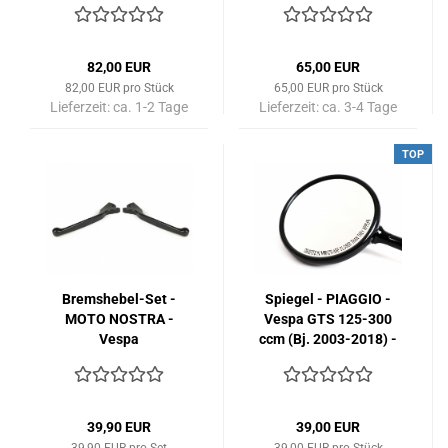
2005) - schwarz
matt
82,00 EUR
65,00 EUR
82,00 EUR pro Stück
65,00 EUR pro Stück
Lieferzeit:
ca. 1-2 Tage
Lieferzeit:
ca. 3-4 Tage
TOP
Bremshebel-Set -
Spiegel - PIAGGIO -
MOTO NOSTRA -
Vespa GTS 125-300
Vespa
ccm (Bj. 2003-2018) -
GT/GTL/GTS/HPE
links
125-300 ccm -
schwarz-matt
39,90 EUR
39,00 EUR