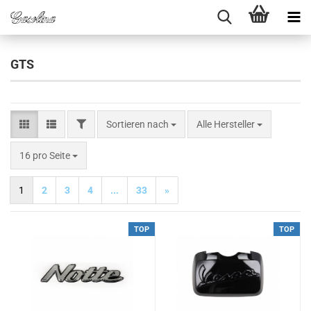
GTS
FILTER
Sortieren nach
Sortieren nach
Alle Hersteller
pro Seite
16 pro Seite
1
2
3
4
...
33
»
TOP
TOP