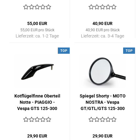
125-300 ccm -
GTS/GTV/HPE 125-
schwarz-glänzend
310 ccm (Bj. 2003-
2013, ab Bj. 2017) -
schwarz-glänzend
55,00 EUR
40,90 EUR
55,00 EUR pro Stück
40,90 EUR pro Stück
Lieferzeit:
ca. 1-2 Tage
Lieferzeit:
ca. 3-4 Tage
TOP
TOP
Kotflügelfinne Oberteil
Spiegel Shorty - MOTO
Notte - PIAGGIO -
NOSTRA - Vespa
Vespa GTS 125-300
GT/GTL/GTS 125-300
ccm (Bj. 2005-2018) -
ccm (Bj. 2003-2018) -
schwarz-glänzend
schwarz-seidenmatt
29,90 EUR
29,90 EUR