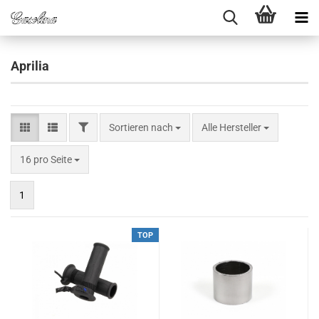
Aprilia
FILTER
Sortieren nach
Sortieren nach
Alle Hersteller
pro Seite
16 pro Seite
1
TOP