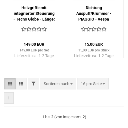
Heizgriffe mit
Dichtung
integrierter Steuerung
Auspuff/Krümmer -
- Tecno Globe - Länge:
PIAGGIO - Vespa
130 mm
GTS/GTV/HPE 250-
310 ccm uvm.
149,00 EUR
15,00 EUR
149,00 EUR pro Set
15,00 EUR pro Stück
Lieferzeit:
ca. 1-2 Tage
Lieferzeit:
ca. 1-2 Tage
FILTER
Sortieren nach
pro Seite
Sortieren nach
16 pro Seite
1
1
bis
2
(von insgesamt
2
)