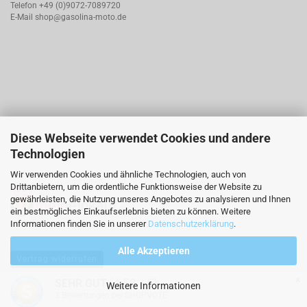
Telefon +49 (0)9072-7089720
E-Mail
shop@gasolina-moto.de
Diese Webseite verwendet Cookies und andere
Technologien
Wir verwenden Cookies und ähnliche Technologien, auch von
Drittanbietern, um die ordentliche Funktionsweise der Website zu
gewährleisten, die Nutzung unseres Angebotes zu analysieren und Ihnen
ein bestmögliches Einkaufserlebnis bieten zu können. Weitere
Informationen finden Sie in unserer
Datenschutzerklärung
.
Alle Akzeptieren
Vertrag widerrufen
×
(4.58 / 5)
SEHR GUT
Weitere Informationen
Webshop
by Gambio.de © 2026
3
Bewertungen bei SHOPVOTE
Informationen zur Echtheit der Bewertungen