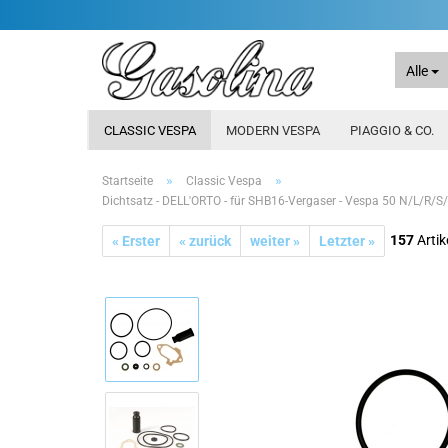
Alle
CLASSIC VESPA
MODERN VESPA
PIAGGIO & CO.
»
»
Startseite
Classic Vespa
Dichtsatz - DELL'ORTO - für SHB16-Vergaser - Vespa 50 N/L/R
157
Artik
« Erster
« zurück
weiter »
Letzter »