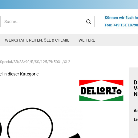
Suche...
WERKSTATT, REIFEN, ÖLE & CHEMIE
WEITERE
/S/Special/SR/SS/90/R/SS/125/PK50XL/XL2
el in dieser Kategorie
D
V
N
Ar
Li