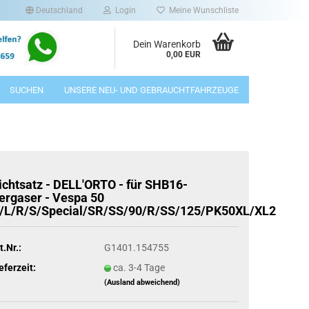
Deutschland
Login
Meine Wunschliste
Dein Warenkorb
0,00 EUR
SUCHEN
UNSERE NEU- UND GEBRAUCHTFAHRZEUGE
ichtsatz - DELL'ORTO - für SHB16-
ergaser - Vespa 50
/L/R/S/Special/SR/SS/90/R/SS/125/PK50XL/XL2
t.Nr.:
G1401.154755
eferzeit:
ca. 3-4 Tage
(Ausland abweichend)