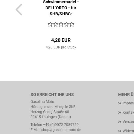
Schwimmernadel -
DELL'ORTO - für
SHB/SHBC-
Vergaser...
4,20 EUR
4,20 EUR pro Stück
SO ERREICHT IHR UNS
MEHR ÜB
Gasolina-Moto
Impre
Hördegen und Mengele GbR
Herzog-Georg-Straße 68
Kontak
89415 Lauingen (Donau)
Versan
Telefon +49 (0)9072-7089720
E-Mail
shop@gasolina-moto.de
Widerr