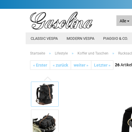
Alle
CLASSIC VESPA
MODERN VESPA
PIAGGIO & CO.
»
»
»
Startseite
Lifestyle
Koffer und Taschen
Rucksack
26
Artikel
« Erster
« zurück
weiter »
Letzter »