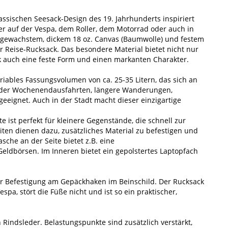
lassischen Seesack-Design des 19. Jahrhunderts inspiriert
uer auf der Vespa, dem Roller, dem Motorrad oder auch in
, gewachstem, dickem 18 oz. Canvas (Baumwolle) und festem
er Reise-Rucksack. Das besondere Material bietet nicht nur
k auch eine feste Form und einen markanten Charakter.
riables Fassungsvolumen von ca. 25-35 Litern, das sich an
s- oder Wochenendausfahrten, längere Wanderungen,
eeignet. Auch in der Stadt macht dieser einzigartige
ite ist perfekt für kleinere Gegenstände, die schnell zur
ten dienen dazu, zusätzliches Material zu befestigen und
sche an der Seite bietet z.B. eine
ldbörsen. Im Inneren bietet ein gepolstertes Laptopfach
ur Befestigung am Gepäckhaken im Beinschild. Der Rucksack
spa, stört die Füße nicht und ist so ein praktischer,
 Rindsleder. Belastungspunkte sind zusätzlich verstärkt,