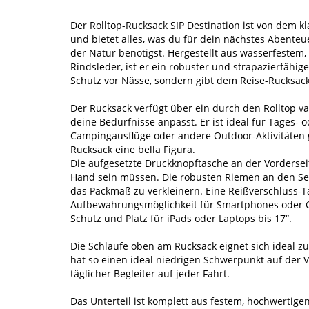
Der Rolltop-Rucksack SIP Destination ist von dem k
und bietet alles, was du für dein nächstes Abente
der Natur benötigst. Hergestellt aus wasserfestem
Rindsleder, ist er ein robuster und strapazierfähig
Schutz vor Nässe, sondern gibt dem Reise-Rucksac
Der Rucksack verfügt über ein durch den Rolltop va
deine Bedürfnisse anpasst. Er ist ideal für Tage
Campingausflüge oder andere Outdoor-Aktivitäten g
Rucksack eine bella Figura.
​​​​​Die aufgesetzte Druckknopftasche an der Vorderse
Hand sein müssen. Die robusten Riemen an den Sei
das Packmaß zu verkleinern. Eine Reißverschluss-Ta
Aufbewahrungsmöglichkeit für Smartphones oder Ge
Schutz und Platz für iPads oder Laptops bis 17“.
Die Schlaufe oben am Rucksack eignet sich ideal z
hat so einen ideal niedrigen Schwerpunkt auf der Ve
täglicher Begleiter auf jeder Fahrt.
Das Unterteil ist komplett aus festem, hochwertigen