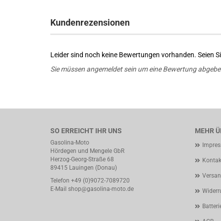
Kundenrezensionen
Leider sind noch keine Bewertungen vorhanden. Seien Sie
Sie müssen angemeldet sein um eine Bewertung abgebe
SO ERREICHT IHR UNS
MEHR ÜB
Gasolina-Moto
Impre
Hördegen und Mengele GbR
Herzog-Georg-Straße 68
Kontak
89415 Lauingen (Donau)
Versan
Telefon +49 (0)9072-7089720
E-Mail
shop@gasolina-moto.de
Widerr
Batteri