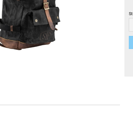
St
St