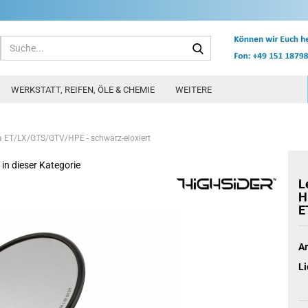
Suche...
WERKSTATT, REIFEN, ÖLE & CHEMIE
WEITERE
 ET/LX/GTS/GTV/HPE - schwarz-eloxiert
 in dieser Kategorie
L
H
E
Ar
Li