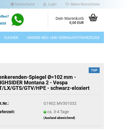
Deutschland
Login
Meine Wunschliste
Dein Warenkorb
0,00 EUR
SUCHEN
UNSERE NEU- UND GEBRAUCHTFAHRZEUGE
TOP
enkerenden-Spiegel Ø=102 mm -
IGHSIDER Montana 2 - Vespa
T/LX/GTS/GTV/HPE - schwarz-eloxiert
t.Nr.:
G1902.MV301032
eferzeit:
ca. 3-4 Tage
(Ausland abweichend)