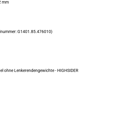
02 mm
ikelnummer: G1401.85.476010)
egel ohne Lenkerendengewichte - HIGHSIDER