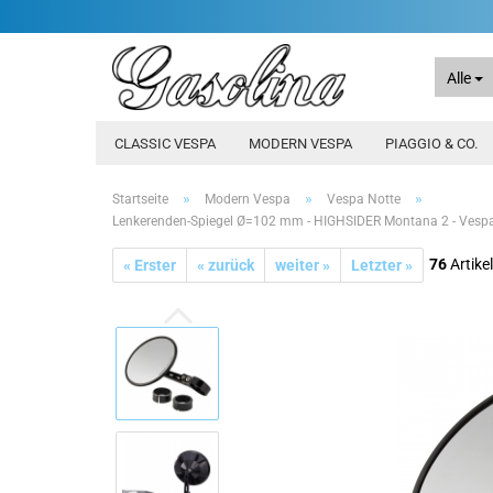
Alle
CLASSIC VESPA
MODERN VESPA
PIAGGIO & CO.
»
»
»
Startseite
Modern Vespa
Vespa Notte
Lenkerenden-Spiegel Ø=102 mm - HIGHSIDER Montana 2 - Vespa
76
Artikel
« Erster
« zurück
weiter »
Letzter »