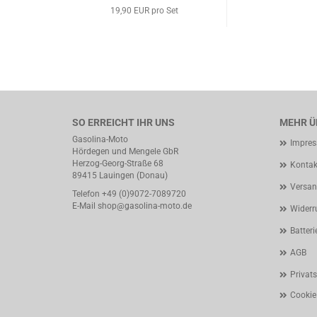
19,90 EUR pro Set
SO ERREICHT IHR UNS
MEHR ÜB
Gasolina-Moto
Impre
Hördegen und Mengele GbR
Herzog-Georg-Straße 68
Kontak
89415 Lauingen (Donau)
Versan
Telefon +49 (0)9072-7089720
E-Mail
shop@gasolina-moto.de
Widerr
Batteri
AGB
Privat
Cookie