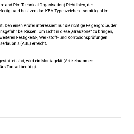
e and Rim Technical Organisation) Richtlinien, der
fertigt und besitzen das KBA-Typenzeichen - somit legal im
 Den einen Prüfer interessiert nur die richtige Felgengröße, der
sgefahr bei Rissen. Um Licht in diese „Grauzone“ zu bringen,
eiteren Festigkeits-, Werkstoff- und Korrosionsprüfungen
serlaubnis (ABE) erreicht.
stattet sind, wird ein
Montagekit
(Artikelnummer:
ürs Tonrad benötigt.