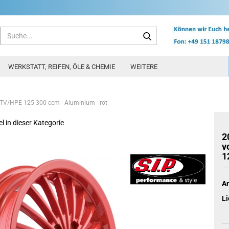
Suche...
WERKSTATT, REIFEN, ÖLE & CHEMIE
WEITERE
/GTV/HPE 125-300 ccm - Aluminium - rot
el in dieser Kategorie
2
v
1
Ar
Li