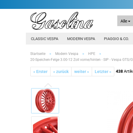
Alle
CLASSIC VESPA
MODERN VESPA
PIAGGIO & CO.
»
»
»
Startseite
Modern Vespa
HPE
20-Speichen-Felge 3.00-12 Zoll vorne/hinten - SIP - Vespa GTS
438
Artik
« Erster
« zurück
weiter »
Letzter »